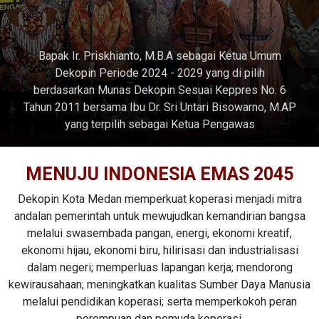
Bapak Ir. Priskhianto, M.B.A sebagai Ketua Umum
Dekopin Periode 2024 - 2029 yang di pilih
berdasarkan Munas Dekopin Sesuai Keppres No. 6
Tahun 2011 bersama Ibu Dr. Sri Untari Bisowarno, M.AP
yang terpilih sebagai Ketua Pengawas
MENUJU INDONESIA EMAS 2045
Dekopin Kota Medan memperkuat koperasi menjadi mitra
andalan pemerintah untuk mewujudkan kemandirian bangsa
melalui swasembada pangan, energi, ekonomi kreatif,
ekonomi hijau, ekonomi biru, hilirisasi dan industrialisasi
dalam negeri; memperluas lapangan kerja; mendorong
kewirausahaan; meningkatkan kualitas Sumber Daya Manusia
melalui pendidikan koperasi; serta memperkokoh peran
perempuan dan pemuda koperasi.