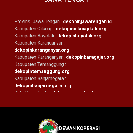
Provinsi Jawa Tengah :
dekopinjawatengah.id
Kabupaten Cilacap :
dekopincilacapkab.org
Kabupaten Boyolali :
dekopinboyolali.org
Kabupaten Karanganyar :
dekopinkaranganyar.org
Kabupaten Karanganyar :
dekopinkaragajar.org
Kabupaten Temanggung :
dekopintemanggung.org
Kabupaten Banjarnegara :
dekopinbanjarnegara.org
Kota Purwokerto :
dekopinpurwokerto.org
Kota Surakarta :
dekopinsurakarta.org
Kota Tegal :
dekopintegal.org
Kota Klaten :
dekopinklaten.org
Kota Semarang :
dekopinsemarangkota.org
Kota Semarang :
dekopinsemarang.org
DEWAN KOPERASI